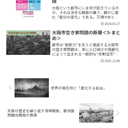
阪
大阪という都市にいま何が起きているの
か。それは派手な開発の裏で、静かに進
む「配分の変化」である。万博やIRとい
った巨大プロジェクトに資金が集中する
2026.03.27
一方で、教育や人材、そしてスタートア
ップといった“未来をつくる領域”への投
大阪市空き家問題の断層＜5-まと
空家対策を含む住宅問題
資が相対的に細くなっ...
め＞
都市は“更新力”を失うと衰退する大阪市
の空き家問題は、単に人口減少や高齢化
によって生まれる一般的な“余剰住宅”の
問題ではない。これまで4回にわたって整
2025.12.08
理してきたように、空き家の構造は都市
の内部状態そのものであり、大阪市にお
ける空き家とは「都...
世界の現在地と「進化する自治」
失敗の歴史を繰り返す湾岸開発、夢洲国
際観光開発の愚策