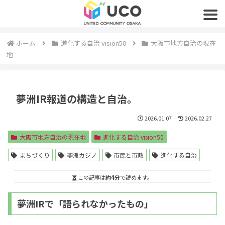
ホーム
進化する自治 vision50
大阪市地方自治の現在
地
夢洲IR報道の構造と自治。
2026.01.07
2026.02.27
大阪市地方自治の現在地
進化する自治 vision50
まちづくり
夢洲カジノ
市民と市政
進化する自治
この記事は
約4分
で読めます。
夢洲IRで「語られなかったもの」