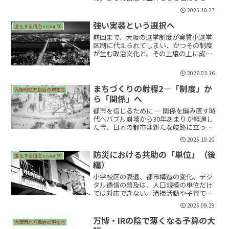
識の変容が求められていることについて
2025.10.27
論じる。所有から関係へ──都市の自治
意識の転換点大阪市のような大都市で
強い実装という選択へ
進化する自治 vision50
は、戦後の持ち家政策をベース...
前回まで、大阪の選挙制度が実質小選挙
区制に代えられてしまい、かつその制度
が生む政治文化と、その土壌の上に成立
した大阪の政治構造について見てきた。
大阪では長く「強い政治」が支持されて
2026.03.16
きた。その強さとは、既存制度を壊し、
新しい構造を作り直す力で...
まちづくりの射程2―「制度」か
大阪市地方自治の現在地
ら「関係」へ
都市を信じるために ― 関係を編み直す時
代へバブル崩壊から30年あまりが経過し
た今、日本の都市は新たな岐路に立って
いる。人口減少、気候危機、災害リス
2025.10.20
ク、社会の分断。もはや都市を成長の象
徴として描く時代は過ぎ去り、「持続」
防災における共助の「単位」（後
進化する自治 vision50
と「共生」をどう再構...
編）
小学校区の衰退、都市構造の変化、デジ
タル通信の普及は、人口規模の単位だけ
では対応できない。清掃活動や子育てサ
ークル、趣味の会などの「小集団」を基
2025.09.29
盤とするアプローチはますます重要性を
増している。
万博・IRの陰で薄くなる予算の大
大阪市地方自治の現在地