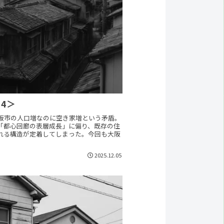
4＞
大阪市の人口増なのに空き家増という矛盾。
「都心回廊の表層成長」に偏り、既存の住
れる構造が定着してしまった。今回も大阪
2025.12.05