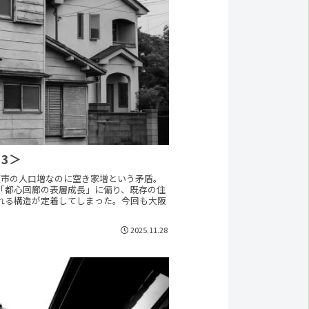
3＞
阪市の人口増なのに空き家増という矛盾。
「都心回廊の表層成長」に偏り、既存の住
れる構造が定着してしまった。今回も大阪
2025.11.28