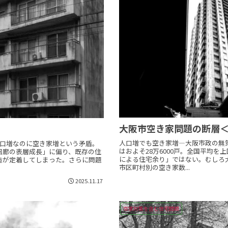
大阪市空き家問題の断層＜
人口増でも空き家増―大阪市政の無策
人口増なのに空き家増という矛盾。
はおよそ28万6000戸。全国平均
回廊の表層成長」に偏り、既存の住
による住宅余り」ではない。むしろ
造が定着してしまった。さらに問題
市区町村別の空き家数...
2025.11.17
空家対策を含む住宅問題