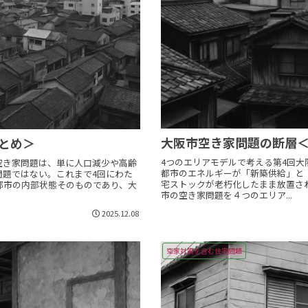
大阪市空き家問題の断層＜
とめ＞
4つのエリアモデルで考える第4回
空き家問題は、単に人口減少や高齢
都市のエネルギーが「新築供給」と
問題ではない。これまで4回にわた
宅ストックが老朽化したまま放置さ
都市の内部状態そのものであり、大
市の空き家問題を４つのエリア...
2025.12.08
空家対策を含む住宅問題