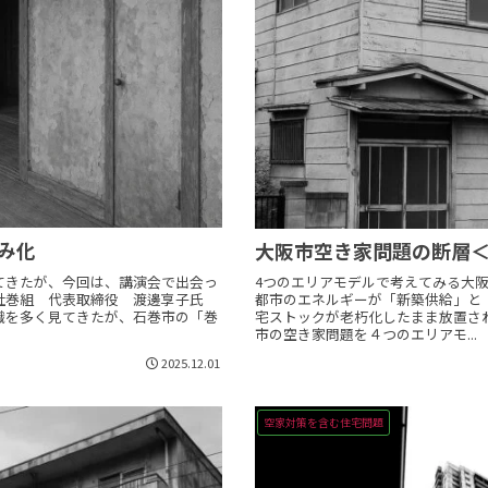
み化
大阪市空き家問題の断層＜
てきたが、今回は、講演会で出会っ
4つのエリアモデルで考えてみる大
社巻組 代表取締役 渡邊享子氏
都市のエネルギーが「新築供給」と
織を多く見てきたが、石巻市の「巻
宅ストックが老朽化したまま放置さ
市の空き家問題を４つのエリアモ...
2025.12.01
空家対策を含む住宅問題