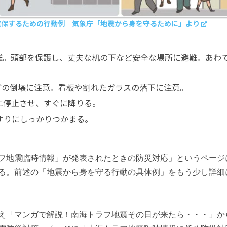
確保するための行動例 気象庁「地震から身を守るために」より
難。頭部を保護し、丈夫な机の下など安全な場所に避難。あわ
どの倒壊に注意。看板や割れたガラスの落下に注意。
に停止させ、すぐに降りる。
すりにしっかりつかまる。
フ地震臨時情報」が発表されたときの防災対応」というページ
る。前述の「地震から身を守る行動の具体例」をもう少し詳細
え「マンガで解説！南海トラフ地震その日が来たら・・・」か