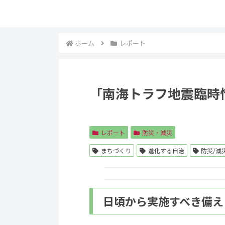
ホーム
レポート
「南海トラフ地震臨時
レポート
防災・減災
まちづくり
進化する自治
防災/減
日頃から実施すべき備え