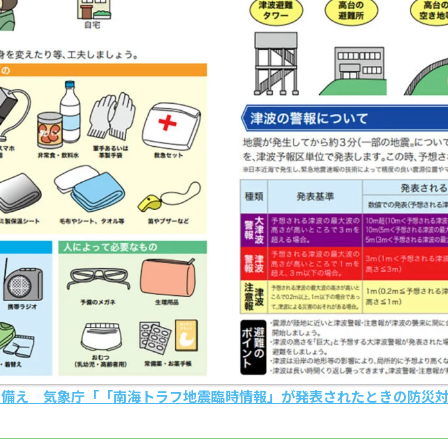
の備え 気象庁「「南海トラフ地震臨時情報」が発表されたときの防災