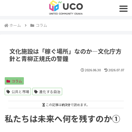
ホーム
コラム
文化施設は「稼ぐ場所」なのか―文化庁方
針と青柳正規氏の警鐘
2026.06.30
2026.07.07
コラム
公共と市場
進化する自治
この記事は
約3分
で読めます。
私たちは未来へ何を残すのか①