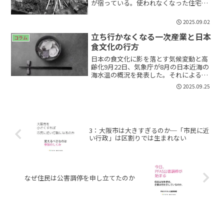
が宿っている。使われなくなった住宅
が、新たな住まい手のもとで再び息を吹
き返す——そんな未来が描かれている。し
2025.09.02
かし、現実はどうか。とくに大阪市のよ
うな都市部では、その理想...
立ち行かなくなる一次産業と日本
コラム
食文化の行方
日本の食文化に影を落とす気候変動と高
齢化9月22日、気象庁が8月の日本近海の
海水温の概況を発表した。それによる
と、「オホーツク海南部、日本海、北海
2025.09.25
道南東方では、海面水温が平年よりかな
り高くなっていました(図中A)。日本海北
部の海面水温は、解...
3：大阪市は大きすぎるのか─「市民に近
い行政」は区割りでは生まれない
なぜ住民は公害調停を申し立てたのか