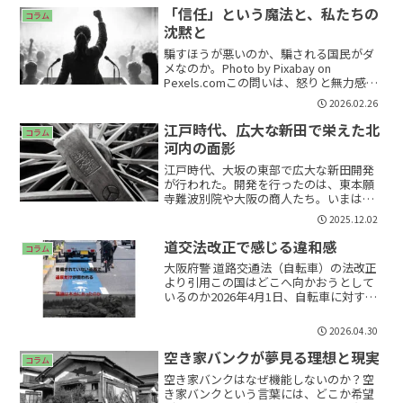
めて分析」という研究結果を発表した。
「信任」という魔法と、私たちの
コラム
内容は、新型...
沈黙と
騙すほうが悪いのか、騙される国民がダ
メなのか。Photo by Pixabay on
Pexels.comこの問いは、怒りと無力感が
混ざったときにふと口をついて出る言葉
2026.02.26
である。だが、その二項対立に乗った瞬
間、思考は止まる。政治の側の欺瞞か、...
江戸時代、広大な新田で栄えた北
コラム
河内の面影
江戸時代、大坂の東部で広大な新田開発
が行われた。開発を行ったのは、東本願
寺難波別院や大阪の商人たち。いまは広
大だった新田の姿はないが、新田開発の
2025.12.02
歴史の面影を学ぶまちあるきに参加し
た。大東市は、大阪市の北東に隣接し大
道交法改正で感じる違和感
コラム
阪府下では「北河内」という...
大阪府警 道路交通法（自転車）の法改正
より引用この国はどこへ向かおうとして
いるのか2026年4月1日、自転車に対する
交通反則通告制度、いわゆる「青切符」
が施行された。十六歳以上の自転車利用
2026.04.30
者を対象に、信号無視や一時不停止、な
がらスマホといっ...
空き家バンクが夢見る理想と現実
コラム
空き家バンクはなぜ機能しないのか？空
き家バンクという言葉には、どこか希望