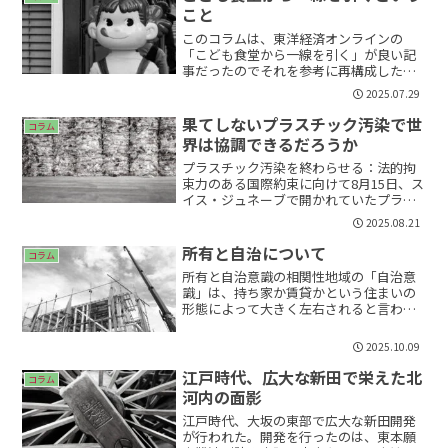
ナチス台頭と酷似している。そして「大
こと
阪モデル」は今、国政レベルで全国展開
されようとしている。#大阪 #都構想 #地
このコラムは、東洋経済オンラインの
方自治 #民主主義 #死票 #選挙制度 #大阪
「こども食堂から一線を引く」が良い記
市議会 #大阪府議会 #副首都 #憲法92条 #
事だったのでそれを参考に再構成したも
地方自治の本旨 #ワイマール共和国 #比例
のです。「こども食堂から一線を引
2025.07.29
代表 #小選挙区 #高市政権 #新自由主義 #
く」 《こども食堂》の名付け親が決意
住民自治 #大阪維新の会 #UCO #進化
した背景記事で刺さった言葉「地域力、
果てしないプラスチック汚染で世
コラム
居場所作りといいますが、そんな...
界は協調できるだろうか
プラスチック汚染を終わらせる：法的拘
束力のある国際約束に向けて8月15日、ス
イス・ジュネーブで開かれていたプラス
チックによる環境汚染防止に向けた国際
2025.08.21
条約づくりの政府間交渉委員会が合意で
きないまま終了した。海洋排出をはじめ
所有と自治について
コラム
とするプラスチックに...
所有と自治意識の相関性地域の「自治意
識」は、持ち家か賃貸かという住まいの
形態によって大きく左右されると言われ
てきた。自治とは「行政任せにせず、自
分たちの生活環境を自分たちで整えよう
2025.10.09
とする意志の表れ」であり、都市におけ
る居住の安定性＝持ち家に...
江戸時代、広大な新田で栄えた北
コラム
河内の面影
江戸時代、大坂の東部で広大な新田開発
が行われた。開発を行ったのは、東本願