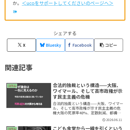
か。
＜ucoをサポートしてくださいのページへ＞
シェアする
X
Bluesky
Facebook
コピー
関連記事
合法的独裁という構造——大阪、
コラム
ワイマール、そして高市政権が示
す民主主義の危機
合法的独裁という構造——大阪、ワイマー
ル、そして高市政権が示す民主主義の危
機大阪の死票率48%、定数削減、都構想
の3度目——これは偶然の重なりではな
2026.06.11
い。選挙制度を合法的に書き換えて対抗
勢力を排除する構造は、ワイマール期の
こども食堂から一線を引くという
コラム