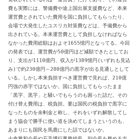
費も実際には、警備費や途上国出展支援費など、本来
運営費とされていた費用を国に負担してもらったり、
会場で大発生したユスリカ対策費などは、予備費から
出されている。本来運営費として負担しなければなら
なかった費用総額はおよそ1655憶円となってる。今回
の発表では、運営費が50億円ほど減額できたとしてお
り、支出が1110億円、収入が1389憶円(いずれも見込
み)で約230億円～280億円の黒字が出る見通しとして
いる。しかし本来負担すべき運営費で見れば、210億
円強の赤字ではないか。国に負担してもらったまま
「黒字、黒字」と騒いでもらうのも困った話だ。その
付け替え費用は、税負担。要は国民の税負担で黒字に
なったものを余剰金と称し、それをいずれ解散してし
まう協会で勝手に使い道を決めてしまうというのも、
あまりにも国民を馬鹿にした話ではないか。
十倉雅和会長や石毛博行事務総長、副会長を務める吉