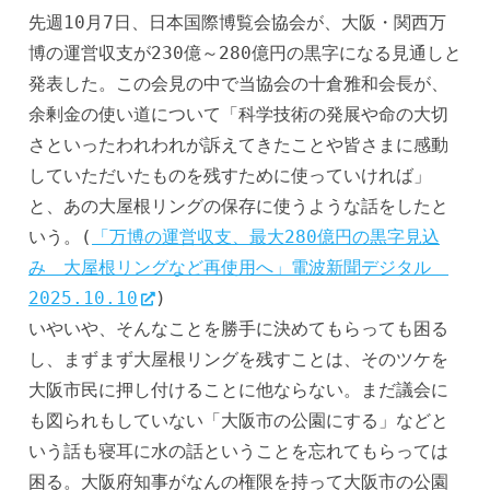
先週10月7日、日本国際博覧会協会が、大阪・関西万
博の運営収支が230億～280億円の黒字になる見通しと
発表した。この会見の中で当協会の十倉雅和会長が、
余剰金の使い道について「科学技術の発展や命の大切
さといったわれわれが訴えてきたことや皆さまに感動
していただいたものを残すために使っていければ」
と、あの大屋根リングの保存に使うような話をしたと
いう。(
「万博の運営収支、最大280億円の黒字見込
み　大屋根リングなど再使用へ」電波新聞デジタル　
2025.10.10
)
いやいや、そんなことを勝手に決めてもらっても困る
し、まずまず大屋根リングを残すことは、そのツケを
大阪市民に押し付けることに他ならない。まだ議会に
も図られもしていない「大阪市の公園にする」などと
いう話も寝耳に水の話ということを忘れてもらっては
困る。大阪府知事がなんの権限を持って大阪市の公園