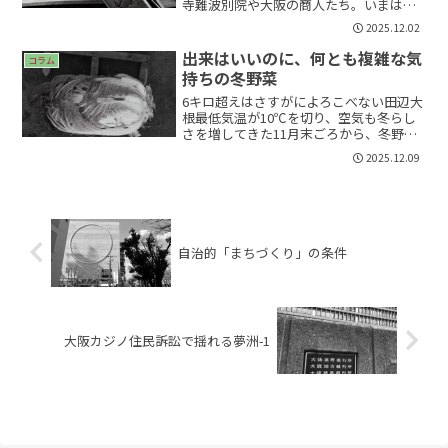
寺難波別院や大阪の商人たち。いまは広
大だった新田の姿はないが、新田開発の
2025.12.02
歴史の面影を学ぶまちあるきに参加し
た。大東市は、大阪市の北東に隣接し大
出来はいいのに、何とも複雑な気
コラム
阪府下では「北河内」という...
持ちの冬野菜
6キロ超えはさすがによろこべない田辺大
根最低気温が10℃を切り、空気も冬らし
さを増してきた11月末ごろから、冬野菜
の収穫も本格化しはじめた。大根、白
2025.12.09
菜、キャベツ、蕪など、20種類くらいの
種や苗を、毎年8月末から9月にかけて播
種や定植する。が...
自治的「まちづくり」の条件
大阪カジノ住民訴訟で揺れる夢洲-1