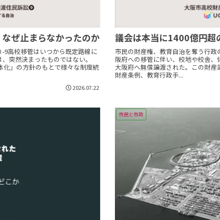
、なぜ止まらなかったのか
議会は本当に1400億円
-9高校移管はいつから既定路線に
市民の財産権、教育自治を奪う行政の裏
は、突然決まったものではない。
阪府への移管に伴い、校地や校舎、体
一体化」の方針のもとで様々な制度統
大阪府へ無償譲渡された。この財産
財産条例、教育行政手...
2026.07.22
市民と市政