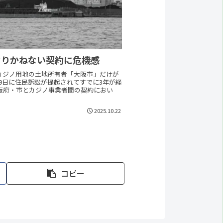
なりかねない契約に危機感
カジノ用地の土地所有者「大阪市」だけが
29日に住民訴訟が提起されてすでに3年が経
阪府・市とカジノ事業者間の契約におい
2025.10.22
コピー