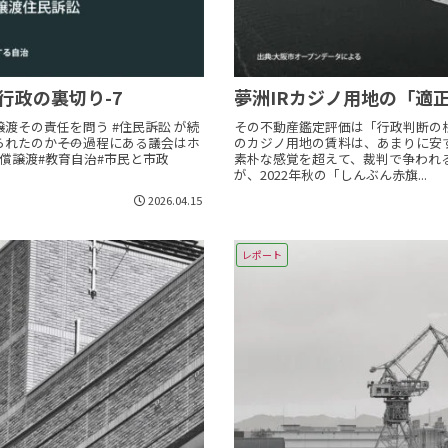
行政の裏切り-7
夢洲IRカジノ用地の「適
渡その責任を問う #住民訴訟 が続
その不動産鑑定評価は「行政判断の
れたのか――その過程にある議会はホ
のカジノ用地の賃料は、あまりに安
償譲渡#教育自治#市民と市政
素朴な感覚を超えて、裁判で争われ
が、2022年秋の「しんぶん赤旗...
2026.04.15
レポート