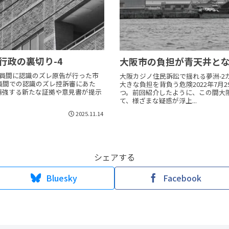
行政の裏切り-4
大阪市の負担が青天井と
議員間に認識のズレ原告が行った市
大阪カジノ住民訴訟で揺れる夢洲-2
員間での認識のズレ控訴審にあた
大きな負担を背負う危険2022年7月
補強する新たな証拠や意見書が提示
つ。前回紹介したように、この間大
て、様ざまな疑惑が浮上...
2025.11.14
シェアする
Bluesky
Facebook